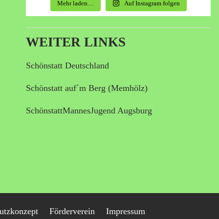
Mehr laden…
Auf Instagram folgen
WEITER LINKS
Schönstatt Deutschland
Schönstatt auf´m Berg (Memhölz)
SchönstattMannesJugend Augsburg
utzkonzept
Förderverein
Impressum