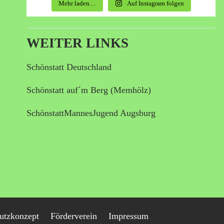
Mehr laden…
Auf Instagram folgen
WEITER LINKS
Schönstatt Deutschland
Schönstatt auf´m Berg (Memhölz)
SchönstattMannesJugend Augsburg
utzkonzept
Förderverein
Impressum